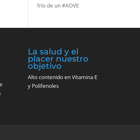
frío de un #AOVE
La salud y el
placer nuestro
objetivo
Alto contenido en Vitamina E
e
y Polifenoles
n