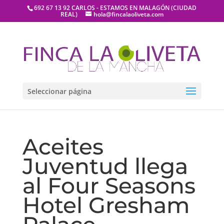
692 67 13 92 CARLOS - ESTAMOS EN MALAGÓN (CIUDAD
REAL)
hola@fincalaoliveta.com
Seleccionar página
Aceites
Juventud llega
al Four Seasons
Hotel Gresham