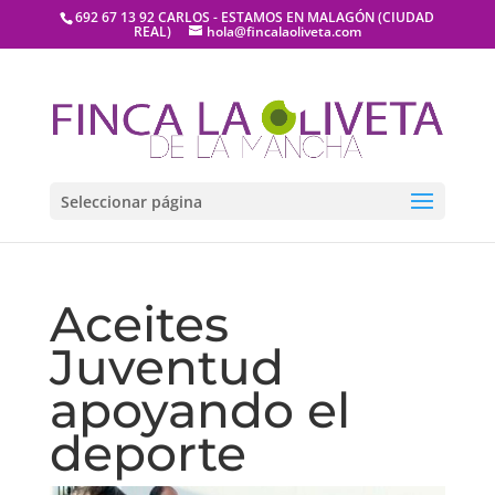
692 67 13 92 CARLOS - ESTAMOS EN MALAGÓN (CIUDAD
REAL)
hola@fincalaoliveta.com
Seleccionar página
Aceites
Juventud
apoyando el
deporte