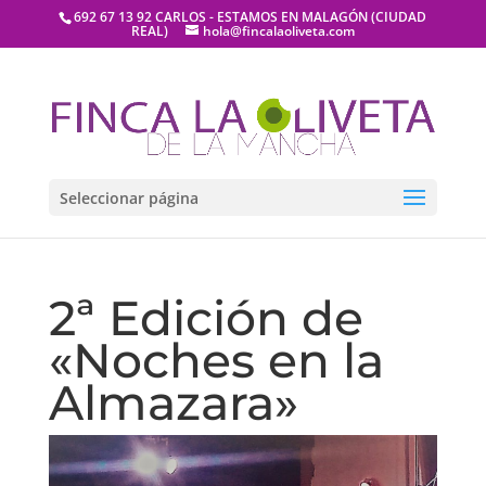
692 67 13 92 CARLOS - ESTAMOS EN MALAGÓN (CIUDAD
REAL)
hola@fincalaoliveta.com
Seleccionar página
2ª Edición de
«Noches en la
Almazara»