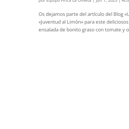
por
Equipo Finca La Oliveta
|
Jun 1, 2023
|
Act
Os dejamos parte del artículo del Blog «
«Juventud al Limón» para este deliciosos p
ensalada de bonito graso con tomate y oliv