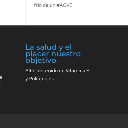
frío de un #AOVE
La salud y el
placer nuestro
objetivo
Alto contenido en Vitamina E
e
y Polifenoles
n