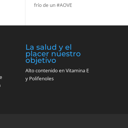
frío de un #AOVE
La salud y el
placer nuestro
objetivo
Alto contenido en Vitamina E
e
y Polifenoles
n